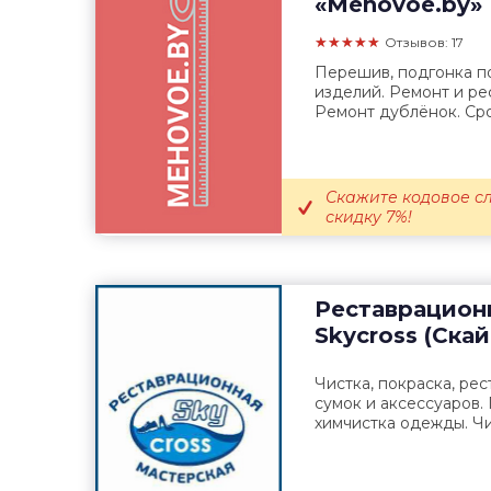
«Mehovoe.by»
★★★★★
Отзывов: 17
Перешив, подгонка по
изделий. Ремонт и ре
Ремонт дублёнок. Ср
Скажите кодовое с
скидку 7%!
Реставрацион
Skycross (Ска
Чистка, покраска, рес
сумок и аксессуаров.
химчистка одежды. Чи