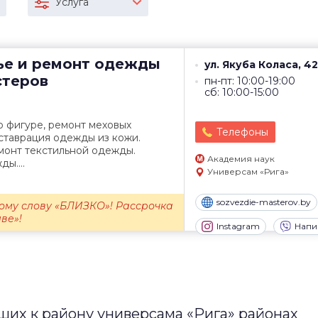
Услуга
ье и ремонт одежды
ул. Якуба Коласа, 42
стеров
пн-пт: 10:00-19:00
сб: 10:00-15:00
 фигуре, ремонт меховых
Телефоны
ставрация одежды из кожи.
монт текстильной одежды.
Академия наук
ы....
Универсам «Рига»
sozvezdie-masterov.by
вому слову «БЛИЗКО»! Рассрочка
ве»!
Instagram
Напи
их к району универсама «Рига» районах