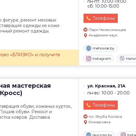
пн-пт: 10:00-19:00
сб: 10:00-15:00
Телефоны
 фигуре, ремонт меховых
ставрация одежды из кожи.
Парк Челюскинцев
очный ремонт одежды.
Академия наук
mehovoe.by
лово «БЛИЗКО» и получите
Instagram
Напи
ная мастерская
ул. Красная, 21А
йКросс)
пн-вс: 10:00 - 20:00
Телефоны
таврация обуви, кожаных курток,
 Пошив обуви. Ремонт и
пл. Якуба Коласа
стка ковров. Доставка.
Комаровка
skycross.by
Inst