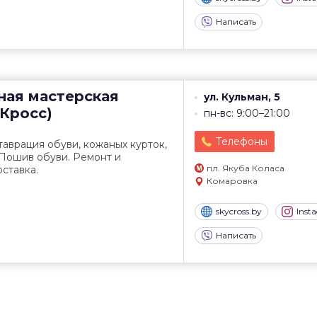
Написать
ная мастерская
ул. Кульман, 5
йКросс)
пн-вс: 9:00–21:00
Телефоны
таврация обуви, кожаных курток,
 Пошив обуви. Ремонт и
пл. Якуба Коласа
ставка.
Комаровка
skycross.by
Inst
Написать