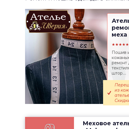
Ател
ремо
меха
★★★★★
Пошив и
кожаных
ремонт 
текстил
штор....
Переш
из ко
атель
Скидки.
Меховое ател