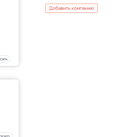
Добавить компанию
сать
agram