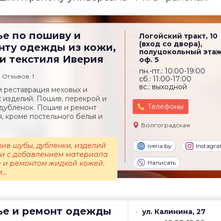
ье по пошиву и
Логойский тракт, 10
(вход со двора),
нту одежды из кожи,
полуцокольный этаж
 и текстиля
Иверия
оф. 5
пн.-пт.: 10:00-19:00
Отзывов: 1
сб.: 11:00-17:00
вс.: выходной
 реставрация меховых и
 изделий. Пошив, перекрой и
Телефоны
дубленок. Пошив и ремонт
я, кроме постельного белья и
Волгоградская
ив шубы, дубленки, изделий
iveria.by
Instagr
жи с добавлением материала
е и ремонтом жидкой кожей.
Написать
..
ье и ремонт одежды
ул. Калинина, 27