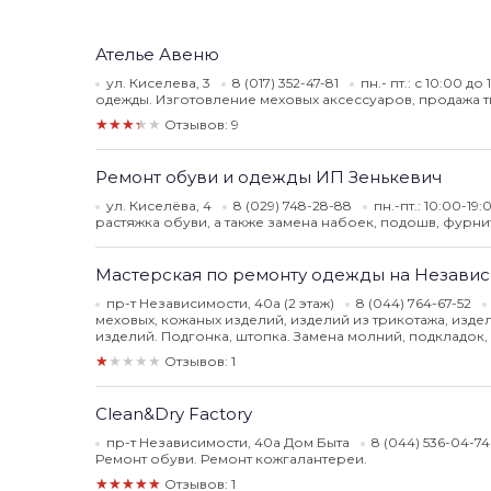
Ателье Авеню
ул. Киселева, 3
8 (017) 352-47-81
пн.- пт.: с 10:00 до
одежды. Изготовление меховых аксессуаров, продажа т
★★★★★
Отзывов: 9
Ремонт обуви и одежды ИП Зенькевич
ул. Киселёва, 4
8 (029) 748-28-88
пн.-пт.: 10:00-19
растяжка обуви, а также замена набоек, подошв, фурни
Мастерская по ремонту одежды на Независ
пр-т Независимости, 40а (2 этаж)
8 (044) 764-67-52
меховых, кожаных изделий, изделий из трикотажа, изд
изделий. Подгонка, штопка. Замена молний, подкладок,
★★★★★
Отзывов: 1
Clean&Dry Factory
пр-т Независимости, 40а Дом Быта
8 (044) 536-04-7
Ремонт обуви. Ремонт кожгалантереи.
★★★★★
Отзывов: 1