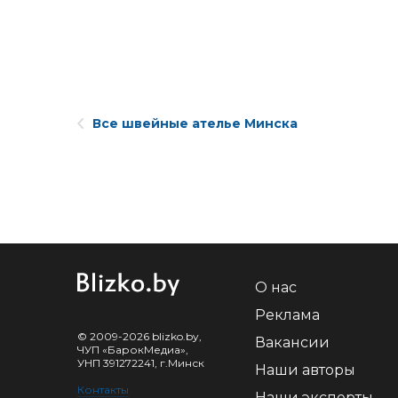
Все швейные ателье Минска
О нас
Реклама
© 2009-2026 blizko.by,
Вакансии
ЧУП «БарокМедиа»,
УНП 391272241, г.Минск
Наши авторы
Контакты
Наши эксперты