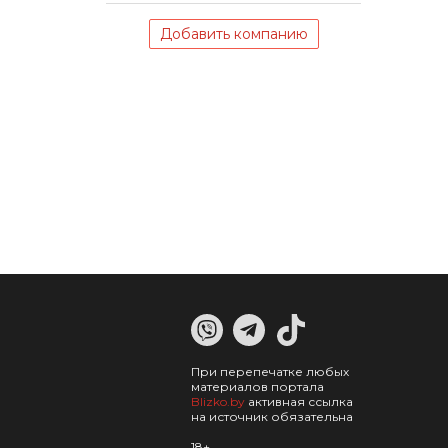
Добавить компанию
При перепечатке любых
материалов портала
Blizko.by
активная ссылка
на источник обязательна
18+