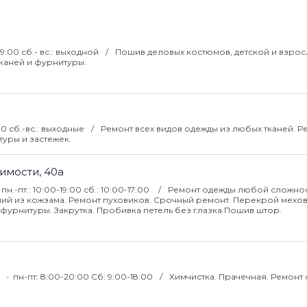
 19:00 сб.- вс.: выходной
Пошив деловых костюмов, детской и взро
каней и фурнитуры.
:00 сб.-вс.: выходные
Ремонт всех видов одежды из любых тканей. Р
туры и застежек.
имости, 40а
пн.-пт.: 10:00-19:00 сб.: 10:00-17:00
Ремонт одежды любой сложнос
елий из кожзама. Ремонт пуховиков. Срочный ремонт. Перекрой мехо
 фурнитуры. Закрутка. Пробивка петель без глазка.Пошив штор.
4
пн-пт: 8:00-20:00 Сб: 9:00-18:00
Химчистка. Прачечная. Ремонт