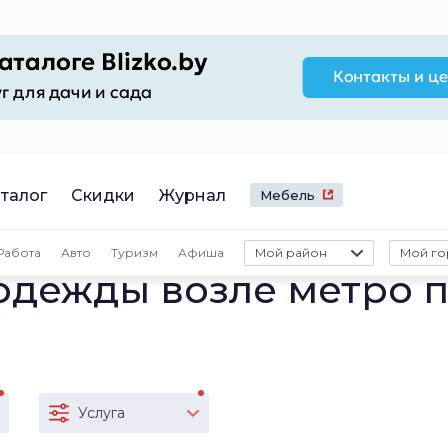
талог
Скидки
Журнал
Мебель
Работа
Авто
Туризм
Афиша
Мой район
Мой го
одежды возле метро п
Услуга