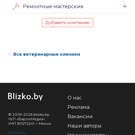
Ремонтные мастерские
Добавить компанию
Все ветеринарные клиники
О нас
Реклама
© 2009-2026 blizko.by,
Вакансии
ЧУП «БарокМедиа»,
УНП 391272241, г.Минск
Наши авторы
Контакты