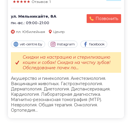
★★★★★
Отзывов: 1
ул. Мельникайте, 8А
Позвонить
пн.-вс.: 09:00-21:00
пл. Юбилейная
Центр
vet-centre.by
Instagram
facebook
Скидки на кастрацию и стерилизацию
кошек и собак! Скидка на чистку зубов!
Обследование почек по...
Акушерство и гинекология. Анестезиология.
Вакцинация животных. Гастроэнтерология.
Дерматология. Диетология. Диспансеризация.
Кардиология. Лабораторная диагностика.
Магнитно-резонансная томография (МТР).
Неврология. Общая терапия. Онкология.
Ортопедия...