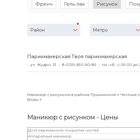
Френч
Гель-лак
Рисунок
Пок
Район
Метро
Парикмахерская Твоя парикмахерская
ул. Жудро, 51
8 (029) 690-60-85
пн.-сб.: с 09:00 до
Маникюр с рисунком в районе Пушкинской ⭐️ Честные от
Blizko ⚡️
Маникюр с рисунком - Цены
Долговременное покрытие ногтей
Аппаратный маникюр