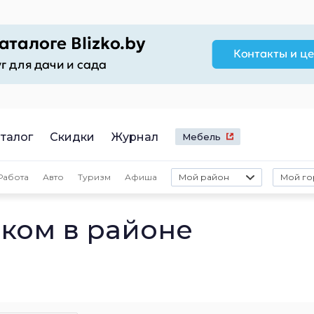
талог
Скидки
Журнал
Мебель
Работа
Авто
Туризм
Афиша
Мой район
Мой го
ком в районе