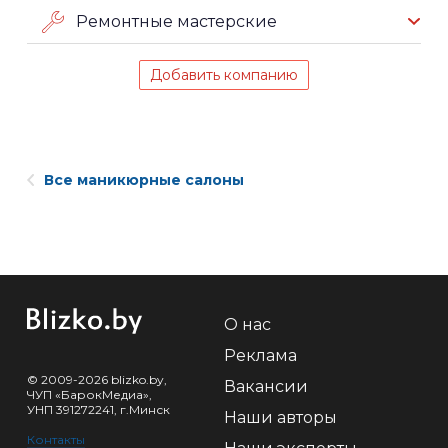
Ремонтные мастерские
Добавить компанию
Все маникюрные салоны
О нас
Реклама
© 2009-2026 blizko.by,
Вакансии
ЧУП «БарокМедиа»,
УНП 391272241, г.Минск
Наши авторы
Контакты