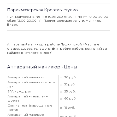
Парикмахерская Креатив-студио
ул. Матусевича, 46
8 (029) 260-91-20
пн-пт: 10:00-20:00
сб,вс: 12:00-20:00
Парикмахерские услуги. Маникюр.
Визаж.
Аппаратный маникюр в районе Пушкинской ⭐️ Честные
отзывы, адреса, телефоны ☎️ и график работы компаний вы
найдёте в каталоге Blizko ⚡️
Аппаратный маникюр - Цены
Аппаратный маникюр
от 30 руб.
Аппаратный маникюр + гель
от 55 руб.
лак
SPA - уход рук
от 25 руб.
Аппаратный + гель лак +
от 60 руб.
френч
Снятие геля (нарощенные
от 15 руб.
ногти)
Аппаратный маникюр
от 30 руб.