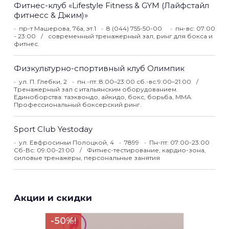
Фитнес-клуб «Lifestyle Fitness & GYM (Лайфстайл
фитнесс & Джим)»
пр-т Машерова, 76а, эт.1
8 (044) 755-50-00
пн-вс: 07:00
- 23:00
современный тренажерный зал, ринг для бокса и
фитнес.
Физкультурно-спортивный клуб Олимпик
ул. П. Глебки, 2
пн.-пт.:8:00–23:00 сб.-вс:9:00–21:00
Тренажерный зал с итальянским оборудованием.
Единоборства: таэквондо, айкидо, бокс, борьба, ММА.
Профессиональный боксерский ринг.
Sport Club Yestoday
ул. Евфросиньи Полоцкой, 4
7899
Пн-пт: 07:00-23:00
Сб-Вс: 09:00-21:00
Фитнес-тестирование, кардио-зона,
силовые тренажеры, персональные занятия
Акции и скидки
-50%!