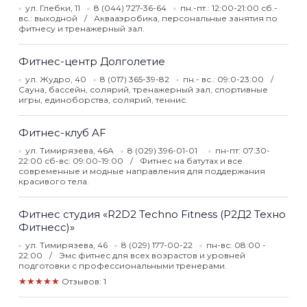
ул. Глебки, 11
8 (044) 727-36-64
пн.-пт.: 12:00-21:00 сб.-
вс.: выходной
Аквааэробика, персональные занятия по
фитнесу и тренажерный зал.
Фитнес-центр Долголетие
ул. Жудро, 40
8 (017) 365-39-82
пн.- вс.: 09:0-23:00
Сауна, бассейн, солярий, тренажерный зал, спортивные
игры, единоборства, солярий, теннис.
Фитнес-клуб AF
ул. Тимирязева, 46А
8 (029) 396-01-01
пн-пт: 07:30-
22:00 сб-вс: 09:00-19:00
Фитнес на батутах и все
современные и модные направления для поддержания
красивого тела.
Фитнес студия «R2D2 Techno Fitness (Р2Д2 Техно
Фитнесс)»
ул. Тимирязева, 46
8 (029) 177-00-22
пн-вс: 08:00 -
22:00
Эмс фитнес для всех возрастов и уровней
подготовки с профессиональными тренерами.
★★★★★
Отзывов: 1