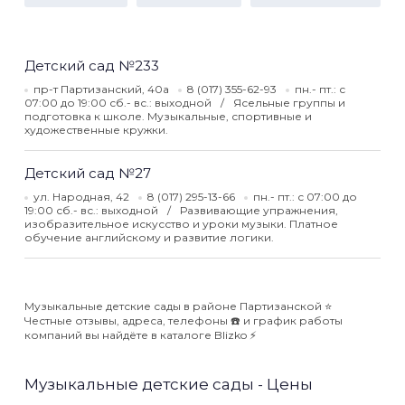
Детский сад №233
пр-т Партизанский, 40а
8 (017) 355-62-93
пн.- пт.: с
07:00 до 19:00 сб.- вс.: выходной
Ясельные группы и
подготовка к школе. Музыкальные, спортивные и
художественные кружки.
Детский сад №27
ул. Народная, 42
8 (017) 295-13-66
пн.- пт.: с 07:00 до
19:00 сб.- вс.: выходной
Развивающие упражнения,
изобразительное искусство и уроки музыки. Платное
обучение английскому и развитие логики.
Музыкальные детские сады в районе Партизанской ⭐️
Честные отзывы, адреса, телефоны ☎️ и график работы
компаний вы найдёте в каталоге Blizko ⚡️
Музыкальные детские сады - Цены