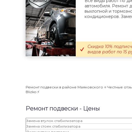
Все виды работ по ди
автомобиля. Ремонт д
выхлопной и тормозн
кондиционеров. Замен
Скидка 10% подписчи
видов работ по 15 р
Ремонт подвески в районе Маяковского ⭐️ Честные отзы
Blizko ⚡️
Ремонт подвески - Цены
Замена втулок стабилизатора
Замена стоек стабилизатора
Диагностика подвески