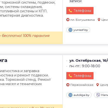
записи
 тормозной системы, подвески,
ии, системы охлаждения,
Телефоны
 топливной системы и КПП.
мпьютерная диагностика.
пл. Богушевича
Цен
yunisof.by
 бесплатно! 100% гарантия
ига
ул. Октябрьская, 16/
пн.-пт.: 9:00-18:00
иагностика и заправка
ностика и ремонт подвески.
Телефоны
ка. Тормозной стенд. Ремонт
на масел и технических
Первомайская
Цент
autoliga.by
Нап