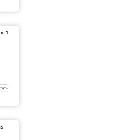
п. 1
сать
15