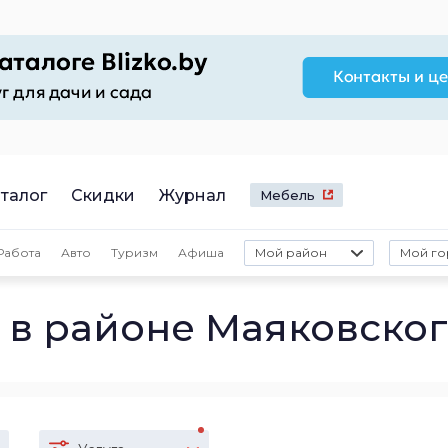
талог
Скидки
Журнал
Мебель
Работа
Авто
Туризм
Афиша
Мой район
Мой го
 в районе Маяковско