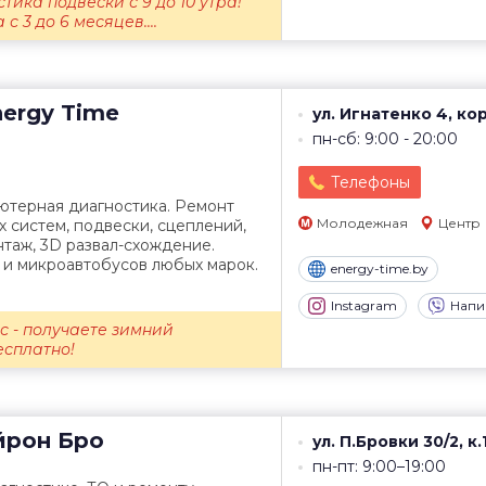
тика подвески с 9 до 10 утра!
с 3 до 6 месяцев....
ergy Time
ул. Игнатенко 4, кор
пн-сб: 9:00 - 20:00
Телефоны
ютерная диагностика. Ремонт
Молодежная
Центр
х систем, подвески, сцеплений,
таж, 3D развал-схождение.
 и микроавтобусов любых марок.
energy-time.by
Instagram
Напи
с - получаете зимний
есплатно!
рон Бро
ул. П.Бровки 30/2, к.
пн-пт: 9:00–19:00