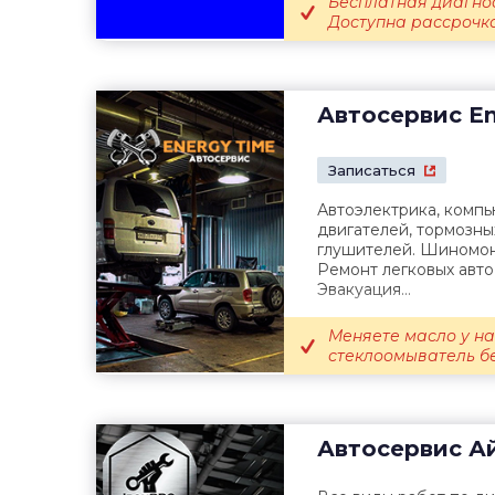
Бесплатная диагнос
Доступна рассрочка 
Автосервис
En
Записаться
Автоэлектрика, компь
двигателей, тормозны
глушителей. Шиномон
Ремонт легковых авто
Эвакуация...
Меняете масло у на
стеклоомыватель б
Автосервис
Ай