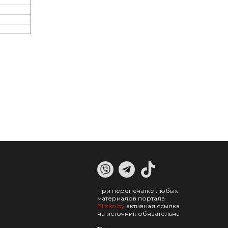
При перепечатке любых
материалов портала
Blizko.by
активная ссылка
на источник обязательна