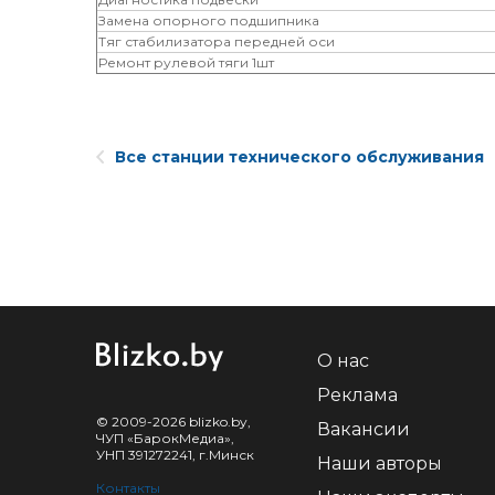
Замена опорного подшипника
Тяг стабилизатора передней оси
Ремонт рулевой тяги 1шт
Все станции технического обслуживания
О нас
Реклама
© 2009-2026 blizko.by,
Вакансии
ЧУП «БарокМедиа»,
УНП 391272241, г.Минск
Наши авторы
Контакты