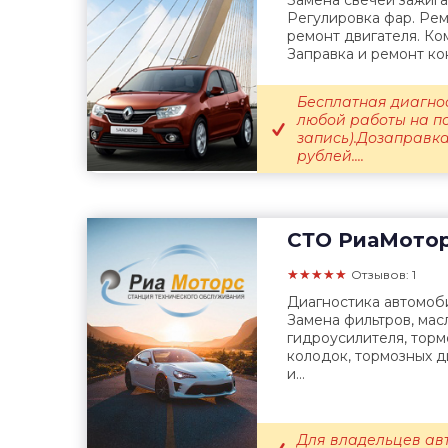
Замена свечей зажиг
Регулировка фар. Рем
ремонт двигателя. Ко
Заправка и ремонт ко
Бесплатная диагно
любой работы на п
запись).Дозаправк
рублей....
СТО
РиаМото
★★★★★
Отзывов: 1
Диагностика автомоб
Замена фильтров, мас
гидроусилителя, торм
колодок, тормозных д
и...
Для владельцев ав