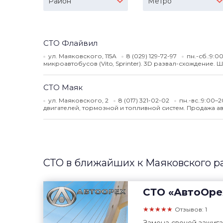
Район
Метро
СТО Флайвил
ул. Маяковского, 115А
8 (029) 129-72-97
пн.-сб.:9:0
микроавтобусов (Vito, Sprinter). 3D развал-схождение.
СТО Маяк
ул. Маяковского, 2
8 (017) 321-02-02
пн.-вс.:9:00–
двигателей, тормозной и топливной систем. Продажа ав
СТО в ближайших к Маяковского р
СТО
«АвтоОре
★★★★★
Отзывов: 1