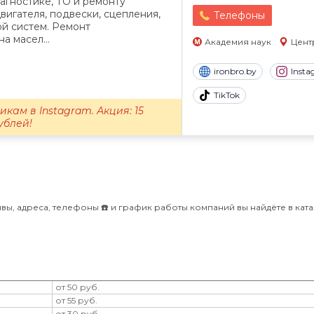
агностике, ТО и ремонту
вигателя, подвески, сцепления,
Телефоны
ой систем. Ремонт
а масел...
Академия наук
Цент
ironbro.by
Inst
TikTok
кам в Instagram. Акция: 15
ублей!
вы, адреса, телефоны ☎️ и график работы компаний вы найдёте в кат
от 50 руб.
от 55 руб.
от 30 руб.