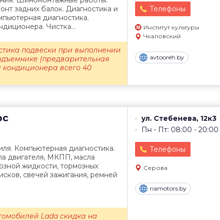
ания. Шиномонтажные работы.
онт задних балок. Диагностика и
Телефоны
мпьютерная диагностика.
ндиционера. Чистка...
Институт культуры
Чкаловский
стика подвески при выполнении
avtooreh.by
одъемнике (предварительная
а кондиционера всего 40
рс
ул. Стебенева, 12к3
Пн - Пт: 08:00 - 20:00
иля. Компьютерная диагностика.
Телефоны
ла двигателя, МКПП, масла
озной жидкости, тормозных
Серова
исков, свечей зажигания, ремней
riamotors.by
томобилей Lada скидка на