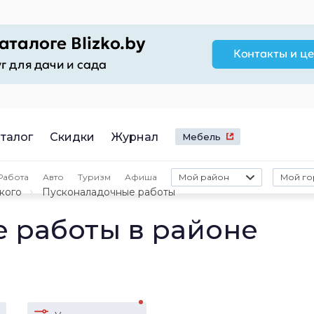
талог
Скидки
Журнал
Мебель
Работа
Авто
Туризм
Афиша
Мой район
Мой го
кого
Пусконаладочные работы
 работы в районе