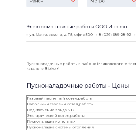
Район
Метро
Электромонтажные работы ООО Инокэп
ул. Маяковского, д. 115, офис 500
8 (029) 689-28-92
Пусконаладочные работы в районе Маяковского ⭐️ Чест
каталоге Blizko ⚡️
Пусконаладочные работы - Цены
Газовый настенный котел,работы
Напольный газовый котел,работы
Подключение зонда NTC
Электрический котел,работы
Пусконаладка котельных
Пусконаладка системы отопления