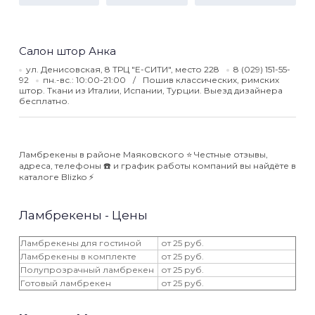
Салон штор Анка
ул. Денисовская, 8 ТРЦ "Е-СИТИ", место 228
8 (029) 151-55-
92
пн.-вс.: 10:00-21:00
Пошив классических, римских
штор. Ткани из Италии, Испании, Турции. Выезд дизайнера
бесплатно.
Ламбрекены в районе Маяковского ⭐️ Честные отзывы,
адреса, телефоны ☎️ и график работы компаний вы найдёте в
каталоге Blizko ⚡️
Ламбрекены - Цены
Ламбрекены для гостиной
от 25 руб.
Ламбрекены в комплекте
от 25 руб.
Полупрозрачный ламбрекен
от 25 руб.
Готовый ламбрекен
от 25 руб.