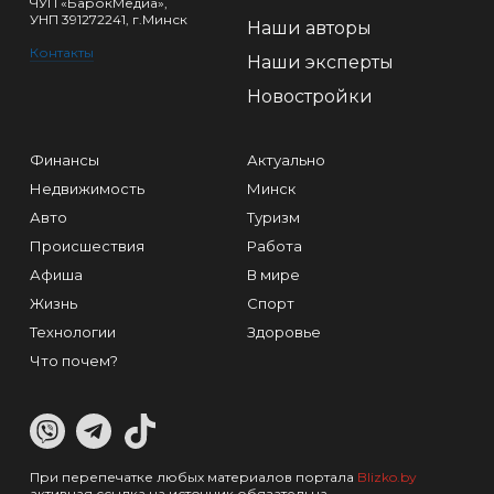
ЧУП «БарокМедиа»,
УНП 391272241, г.Минск
Наши авторы
Контакты
Наши эксперты
Новостройки
Финансы
Актуально
Недвижимость
Минск
Авто
Туризм
Происшествия
Работа
Афиша
В мире
Жизнь
Спорт
Технологии
Здоровье
Что почем?
При перепечатке любых материалов портала
Blizko.by
активная ссылка на источник обязательна