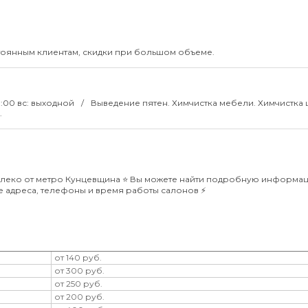
тоянным клиентам, скидки при большом объеме.
1:00 вс: выходной
Выведение пятен. Химчистка мебели. Химчистка 
.
леко от метро Кунцевщина ⭐️ Вы можете найти подробную информа
же адреса, телефоны и время работы салонов ⚡️
от 140 руб.
от 300 руб.
от 250 руб.
от 200 руб.