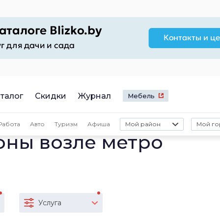
талог
Скидки
Журнал
Мебель
Работа
Авто
Туризм
Афиша
Мой район
Мой го
оны возле метро
Услуга