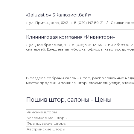
«Jaluzist.by (Жалюзист.бай)»
ул. Притыцкого, 62/2
8 (029) 147-89-21
Скидки пос
Клининговая компания «Инвиктори»
ул. Домбровская, 9
8 (025) 925-12-64
пн-сб: 8:00-2
скатертей. Ежедневная уборка, офисов, квартир, домов
В разделе собраны салоны штор, расположенные неда
местах продажи и пошива штор, стоимости услуг, а так
Пошив штор, салоны - Цены
Римские шторы
Классические шторы
Французские шторы
Австрийские шторы