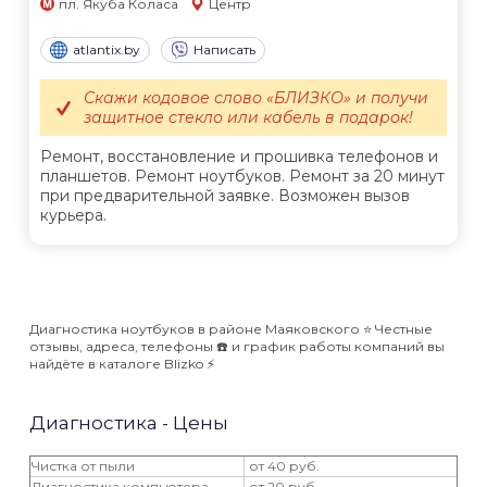
пл. Якуба Коласа
Центр
atlantix.by
Написать
Скажи кодовое слово «БЛИЗКО» и получи
защитное стекло или кабель в подарок!
Ремонт, восстановление и прошивка телефонов и
планшетов. Ремонт ноутбуков. Ремонт за 20 минут
при предварительной заявке. Возможен вызов
курьера.
Диагностика ноутбуков в районе Маяковского ⭐️ Честные
отзывы, адреса, телефоны ☎️ и график работы компаний вы
найдёте в каталоге Blizko ⚡️
Диагностика - Цены
Чистка от пыли
от 40 руб.
Диагностика компьютера
от 20 руб.