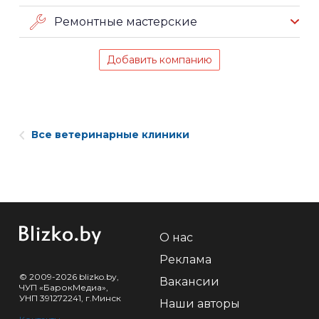
Ремонтные мастерские
Добавить компанию
Все ветеринарные клиники
О нас
Реклама
© 2009-2026 blizko.by,
Вакансии
ЧУП «БарокМедиа»,
УНП 391272241, г.Минск
Наши авторы