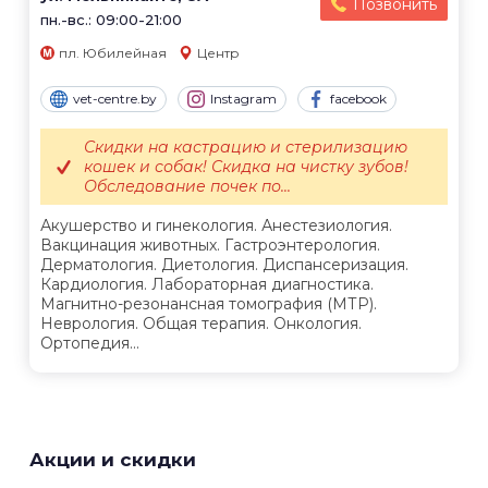
Позвонить
пн.-вс.: 09:00-21:00
пл. Юбилейная
Центр
vet-centre.by
Instagram
facebook
Скидки на кастрацию и стерилизацию
кошек и собак! Скидка на чистку зубов!
Обследование почек по...
Акушерство и гинекология. Анестезиология.
Вакцинация животных. Гастроэнтерология.
Дерматология. Диетология. Диспансеризация.
Кардиология. Лабораторная диагностика.
Магнитно-резонансная томография (МТР).
Неврология. Общая терапия. Онкология.
Ортопедия...
Акции и скидки