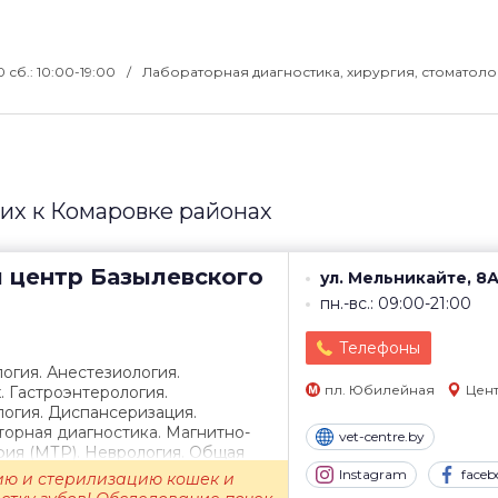
00 сб.: 10:00-19:00
Лабораторная диагностика, хирургия, стоматоло
их к Комаровке районах
 центр
Базылевского
ул. Мельникайте, 8
пн.-вс.: 09:00-21:00
Телефоны
огия. Анестезиология.
пл. Юбилейная
Цен
 Гастроэнтерология.
огия. Диспансеризация.
орная диагностика. Магнитно-
vet-centre.by
фия (МТР). Неврология. Общая
ртопедия...
Instagram
faceb
ию и стерилизацию кошек и