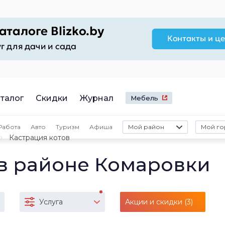
талог
Скидки
Журнал
Мебель
Работа
Авто
Туризм
Афиша
Мой район
Мой го
Кастрация котов
 в районе Комаровки
Услуга
Акции и скидки (3)