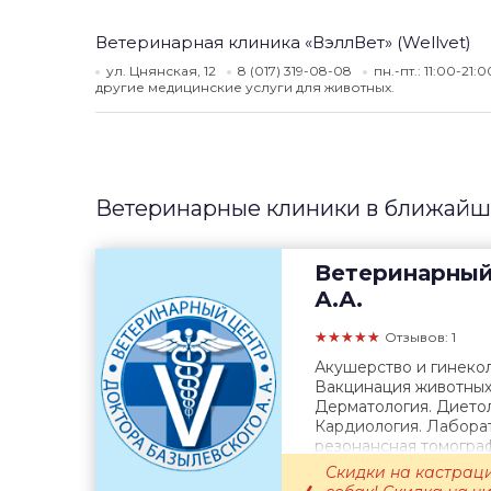
Ветеринарная клиника «ВэллВет» (Wellvet)
ул. Цнянская, 12
8 (017) 319-08-08
пн.-пт.: 11:00-21:
другие медицинские услуги для животных.
Ветеринарные клиники в ближайш
Ветеринарный
А.А.
★★★★★
Отзывов: 1
Акушерство и гинекол
Вакцинация животных.
Дерматология. Диетол
Кардиология. Лаборат
резонансная томогра
терапия. Онкология. О
Скидки на кастрац