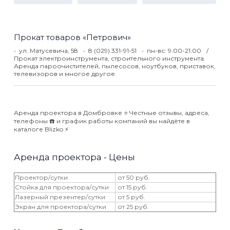
Прокат товаров «Петрович»
ул. Матусевича, 58
8 (029) 331-91-51
пн-вс: 9.00-21:00
Прокат электроинструмента, строительного инструмента.
Аренда пароочистителей, пылесосов, ноутбуков, приставок,
телевизоров и многое другое.
Аренда проектора в Домбровке ⭐️ Честные отзывы, адреса,
телефоны ☎️ и график работы компаний вы найдёте в
каталоге Blizko ⚡️
Аренда проектора - Цены
Проектор/сутки
от 50 руб.
Стойка для проектора/сутки
от 15 руб.
Лазерный презентер/сутки
от 5 руб.
Экран для проектора/сутки
от 25 руб.