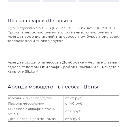
Прокат товаров «Петрович»
ул. Матусевича, 58
8 (029) 331-91-51
пн-вс: 9.00-21:00
Прокат электроинструмента, строительного инструмента.
Аренда пароочистителей, пылесосов, ноутбуков, приставок,
телевизоров и многое другое.
Аренда моющего пылесоса в Домбровке ⭐️ Честные отзывы,
адреса, телефоны ☎️ и график работы компаний вы найдёте в
каталоге Blizko ⚡️
Аренда моющего пылесоса - Цены
Моющий пылесос/сутки
от 20 руб.
Паропылесос/сутки
от 40 руб.
Пылесос с аквафильтром/
от 25 руб.
сутки
Доп. насадка для покрытий
от 8 руб.