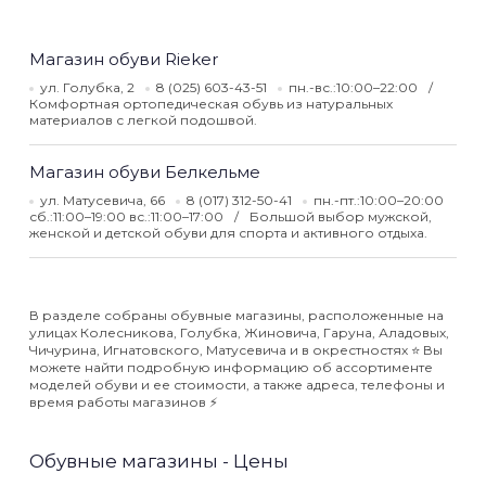
Магазин обуви Rieker
ул. Голубка, 2
8 (025) 603-43-51
пн.-вс.:10:00–22:00
Комфортная ортопедическая обувь из натуральных
материалов с легкой подошвой.
Магазин обуви Белкельме
ул. Матусевича, 66
8 (017) 312-50-41
пн.-пт.:10:00–20:00
сб.:11:00–19:00 вс.:11:00–17:00
Большой выбор мужской,
женской и детской обуви для спорта и активного отдыха.
В разделе собраны обувные магазины, расположенные на
улицах Колесникова, Голубка, Жиновича, Гаруна, Аладовых,
Чичурина, Игнатовского, Матусевича и в окрестностях ⭐️ Вы
можете найти подробную информацию об ассортименте
моделей обуви и ее стоимости, а также адреса, телефоны и
время работы магазинов ⚡️
Обувные магазины - Цены