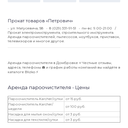
Прокат товаров «Петрович»
ул. Матусевича, 58
8 (029) 331-91-51
пн-вс: 9.00-21:00
Прокат электроинструмента, строительного инструмента.
Аренда пароочистителей, пылесосов, ноутбуков, приставок,
телевизоров и многое другое.
Аренда пароочистителя в Домбровке ⭐️ Честные отзывы,
адреса, телефоны ☎️ и график работы компаний вы найдёте в
каталоге Blizko ⚡️
Аренда пароочистителя - Цены
Пароочиститель Karcher/сутки
от 15 руб.
Пароочиститель Karcher/
от 100 руб.
неделя
Насадка для мытья окон/сутки
от 3 руб.
Насадка для текстиля/сутки
от 3 руб.