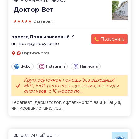
ВЕТЕРИНАРНАЯ КЛИНИКА
Доктор Вет
★★★★★
Отзывов: 1
проезд Подшипниковый, 9
Позвонить
пн.-вс.: круглосуточно
Партизанская
dv.by
Instagram
Написать
Круглосуточная помощь без выходных!
МРТ, УЗИ, рентген, эндоскопия, все виды
анализов. с 16 марта по...
Терапевт, дерматолог, офтальмолог, вакцинация,
чипирование, анализы.
ВЕТЕРИНАРНЫЙ ЦЕНТР