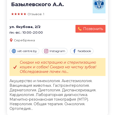
Базылевского А.А.
★★★★★
Отзывов: 1
ул. Якубова, 2/2
Позвонить
пн.-вс.: 10:00-20:00
Серебрянка
vet-centre.by
Instagram
facebook
Скидки на кастрацию и стерилизацию
кошек и собак! Скидка на чистку зубов!
Обследование почек по...
Акушерство и гинекология. Анестезиология.
Вакцинация животных. Гастроэнтерология.
Дерматология. Диетология. Диспансеризация.
Кардиология. Лабораторная диагностика.
Магнитно-резонансная томография (МТР).
Неврология. Общая терапия. Онкология.
Ортопедия...