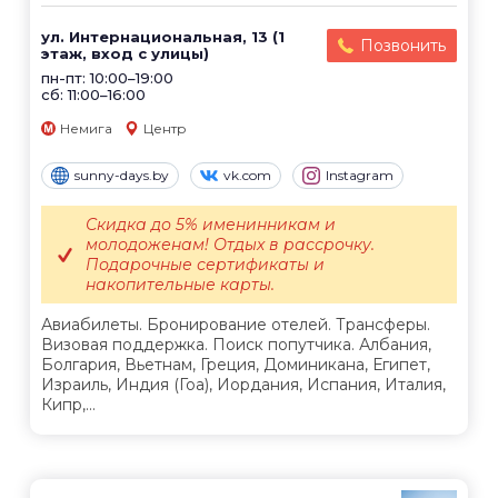
ул. Интернациональная, 13 (1
Позвонить
этаж, вход с улицы)
пн-пт: 10:00–19:00
сб: 11:00–16:00
Немига
Центр
sunny-days.by
vk.com
Instagram
Скидка до 5% именинникам и
молодоженам! Отдых в рассрочку.
Подарочные сертификаты и
накопительные карты.
Авиабилеты. Бронирование отелей. Трансферы.
Визовая поддержка. Поиск попутчика. Албания,
Болгария, Вьетнам, Греция, Доминикана, Египет,
Израиль, Индия (Гоа), Иордания, Испания, Италия,
Кипр,...