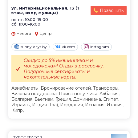
ул. Интернациональная, 13 (1
Позвонить
этаж, вход с улицы)
пн-пт: 10:00–19:00
сб: 11:00–16:00
Немига
Центр
sunny-days.by
vk.com
Instagram
Скидка до 5% именинникам и
молодоженам! Отдых в рассрочку.
Подарочные сертификаты и
накопительные карты.
Авиабилеты. Бронирование отелей. Трансферы.
Визовая поддержка. Поиск попутчика. Албания,
Болгария, Вьетнам, Греция, Доминикана, Египет,
Израиль, Индия (Гоа), Иордания, Испания, Италия,
Кипр,...
ТУРОПЕРАТОР