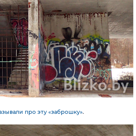
зывали про эту «заброшку»
.