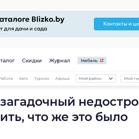
талог
Скидки
Журнал
Мебель
Работа
Авто
Туризм
Афиша
Мой район
Мой го
 загадочный недостро
ть, что же это было