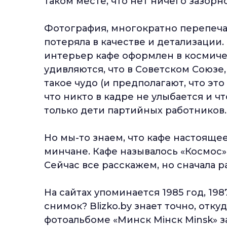
таком месте, что нет ничего зазорно
Фотография, многократно перепечат
потеряла в качестве и детализации.
интерьер кафе оформлен в космиче
удивляются, что в Советском Союзе
такое чудо (и предполагают, что это
что никто в кадре не улыбается и ч
только дети партийных работников.
Но мы-то знаем, что кафе настояще
минчане. Кафе называлось «Космос»,
Сейчас все расскажем, но сначала р
На сайтах упоминается 1985 год, 1987
снимок? Blizko.by знает точно, отку
фотоальбоме «Минск Мінск Minsk» за