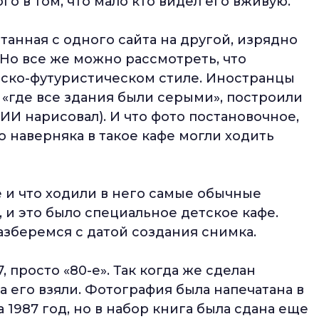
го в том, что мало кто видел его вживую.
анная с одного сайта на другой, изрядно
 Но все же можно рассмотреть, что
ско-футуристическом стиле. Иностранцы
, «где все здания были серыми», построили
 ИИ нарисовал). И что фото постановочное,
то наверняка в такое кафе могли ходить
е и что ходили в него самые обычные
 и это было специальное детское кафе.
азберемся с датой создания снимка.
, просто «80-е». Так когда же сделан
да его взяли. Фотография была напечатана в
 1987 год, но в набор книга была сдана еще