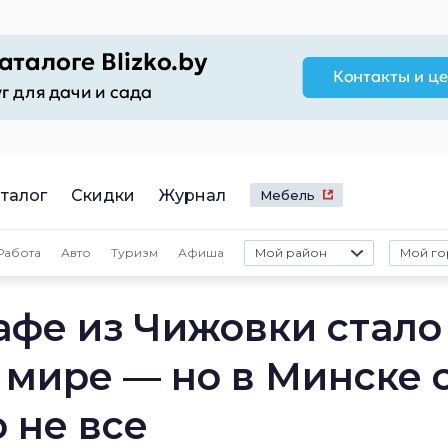
талог
Скидки
Журнал
Мебель
Работа
Авто
Туризм
Афиша
Мой район
Мой го
афе из Чижовки стало
 мире — но в Минске 
 не все