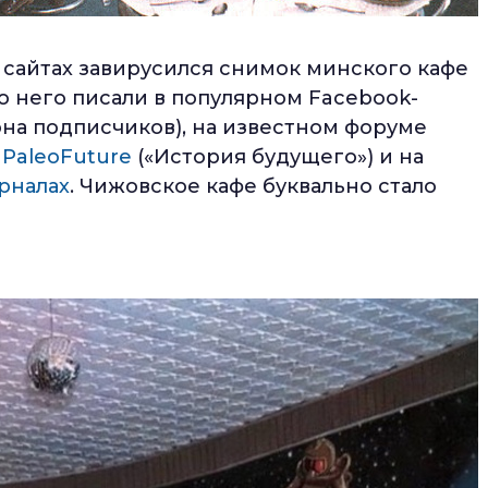
 сайтах завирусился снимок минского кафе
о него писали в популярном Facebook-
она подписчиков), на известном форуме
я
PaleoFuture
(«История будущего») и на
рналах
. Чижовское кафе буквально стало