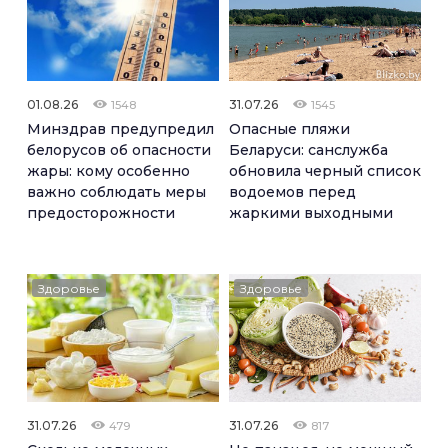
01.08.26
31.07.26
1548
1545
Минздрав предупредил
Опасные пляжи
белорусов об опасности
Беларуси: санслужба
жары: кому особенно
обновила черный список
важно соблюдать меры
водоемов перед
предосторожности
жаркими выходными
Здоровье
Здоровье
31.07.26
31.07.26
479
817