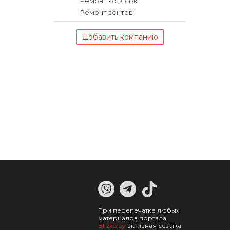
Ремонт колясок
Ремонт зонтов
Добавить компанию
При перепечатке любых
материалов портала
Blizko.by
активная ссылка