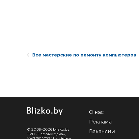
Все мастерские по ремонту компьютеров
О нас
Реклама
© 2009-2026 blizko.by,
Вакансии
ЧУП «БарокМедиа»,
УНП 391272241, г.Минск