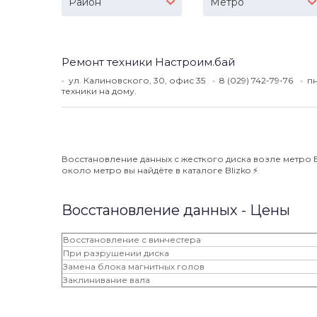
Район
Метро
Ремонт техники Настроим.бай
ул. Калиновского, 30, офис 35
8 (029) 742-79-76
пн
техники на дому.
Восстановление данных с жесткого диска возле метро В
около метро вы найдёте в каталоге Blizko ⚡️
Восстановление данных - Цены
Восстановление с винчестера
При разрушении диска
Замена блока магнитных голов
Заклинивание вала