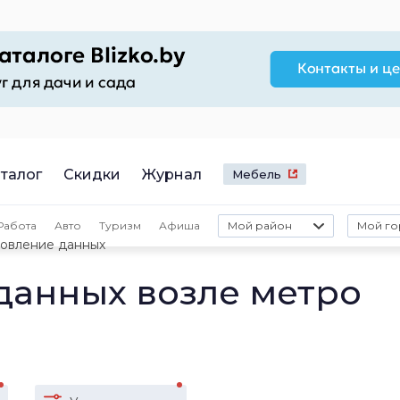
талог
Скидки
Журнал
Мебель
Работа
Авто
Туризм
Афиша
Мой район
Мой го
овление данных
данных возле метро