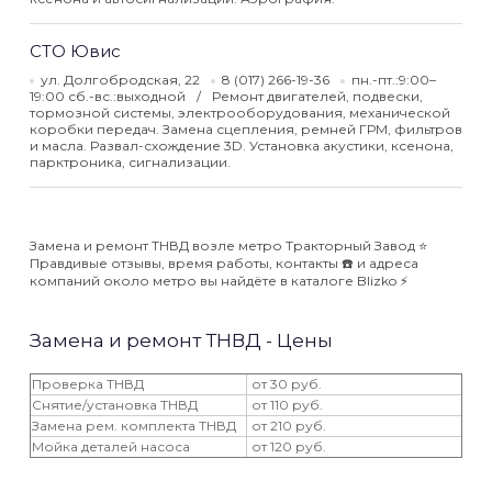
СТО Ювис
ул. Долгобродская, 22
8 (017) 266-19-36
пн.-пт.:9:00–
19:00 сб.-вс.:выходной
Ремонт двигателей, подвески,
тормозной системы, электрооборудования, механической
коробки передач. Замена сцепления, ремней ГРМ, фильтров
и масла. Развал-схождение 3D. Установка акустики, ксенона,
парктроника, сигнализации.
Замена и ремонт ТНВД возле метро Тракторный Завод ⭐️
Правдивые отзывы, время работы, контакты ☎️ и адреса
компаний около метро вы найдёте в каталоге Blizko ⚡️
Замена и ремонт ТНВД - Цены
Проверка ТНВД
от 30 руб.
Снятие/установка ТНВД
от 110 руб.
Замена рем. комплекта ТНВД
от 210 руб.
Мойка деталей насоса
от 120 руб.