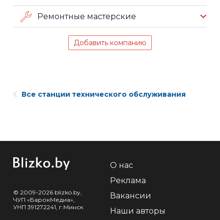
Ремонтные мастерские
Добавить компанию
Все станции технического обслуживания
О нас
Реклама
© 2009-2026 blizko.by,
Вакансии
ЧУП «БарокМедиа»,
УНП 391272241, г.Минск
Наши авторы