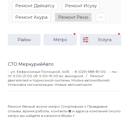
Ремонт Дайхатсу
Ремонт Исузу
Ремонт Акура
Ремонт Рено
∙∙∙
Район
Метро
Услуга
СТО МеркурийАвто
ул. Евфросиньи Полоцкой, 4к15
8 (029) 988-81-00
пн.-
пт.:9:00–21:00 сб.:9:00–19:00 вс.:выходной
Ремонт
двигателей и тормозной системы. Мойка автомобилей.
Установка сигнализации. Новые автозапчасти.
Ремонт Renault возле метро Спортивная ⭐️ Правдивые
отзывы, время работы, контакты ☎️ и адреса компаний около
метро вы найдёте в каталоге Blizko ⚡️