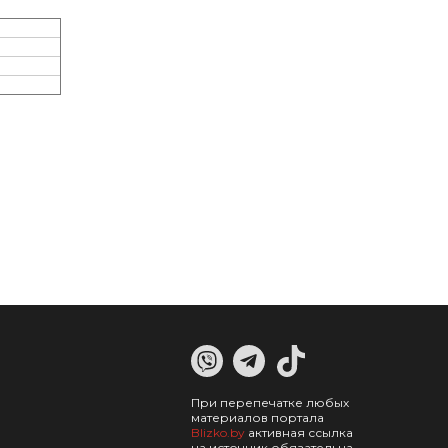
При перепечатке любых
материалов портала
Blizko.by
активная ссылка
на источник обязательна