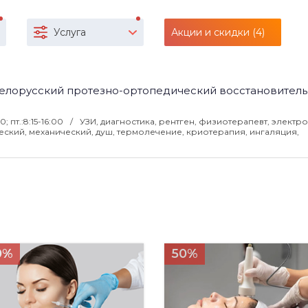
Услуга
Акции и скидки (4)
елорусский протезно-ортопедический восстановител
00; пт.:8:15-16:00
УЗИ, диагностика, рентген, физиотерапевт, электр
еский, механический, душ, термолечение, криотерапия, ингаляция,
0%
50%