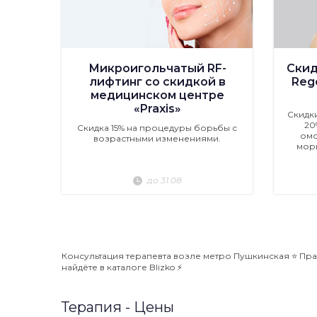
Микроигольчатый RF-
Скид
лифтинг со скидкой в
Rege
медицинском центре
«Praxis»
Скидк
20
Скидка 15% на процедуры борьбы с
омо
возрастными изменениями.
мор
до 31.08
Консультация терапевта возле метро Пушкинская ⭐️ Пра
найдёте в каталоге Blizko ⚡️
Терапия - Цены