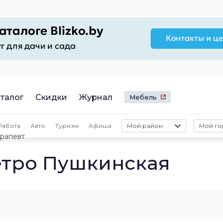
талог
Скидки
Журнал
Мебель
Работа
Авто
Туризм
Афиша
Мой район
Мой го
рапевт
етро Пушкинская