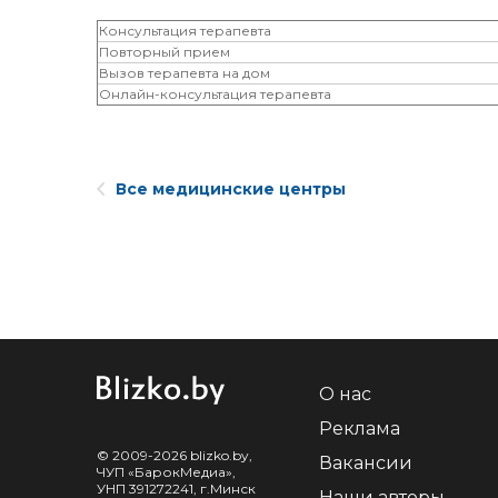
Консультация терапевта
Повторный прием
Вызов терапевта на дом
Онлайн-консультация терапевта
Все медицинские центры
О нас
Реклама
© 2009-2026 blizko.by,
Вакансии
ЧУП «БарокМедиа»,
УНП 391272241, г.Минск
Наши авторы