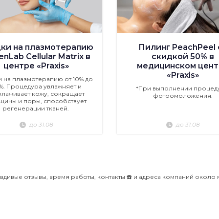
ки на плазмотерапию
Пилинг PeachPeel 
nLab Cellular Matrix в
скидкой 50% в
центре «Praxis»
медицинском цент
«Praxis»
и на плазмотерапию от 10% до
%. Процедура увлажняет и
*При выполнении процед
лаживает кожу, сокращает
фотоомоложения.
щины и поры, способствует
регенерации тканей.
до 31.08
до 31.08
вдивые отзывы, время работы, контакты ☎️ и адреса компаний около 