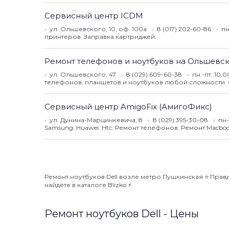
Сервисный центр ICDM
ул. Ольшевского, 10, оф. 100а
8 (017) 202-60-86
пн
принтеров. Заправка картриджей.
Ремонт телефонов и ноутбуков на Ольшевс
ул. Ольшевского, 47
8 (029) 609-60-38
пн.-пт.:10:
телефонов, планшетов и ноутбуков любой сложности.
Сервисный центр AmigoFix (АмигоФикс)
ул. Дунина-Марцинкевича, 8
8 (029) 395-30-08
пн-
Samsung. Huawei. Htc. Ремонт телефонов. Ремонт Macboo
Ремонт ноутбуков Dell возле метро Пушкинская ⭐️ Прав
найдёте в каталоге Blizko ⚡️
Ремонт ноутбуков Dell - Цены