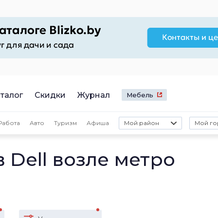
талог
Скидки
Журнал
Мебель
Работа
Авто
Туризм
Афиша
Мой район
Мой го
 Dell возле метро