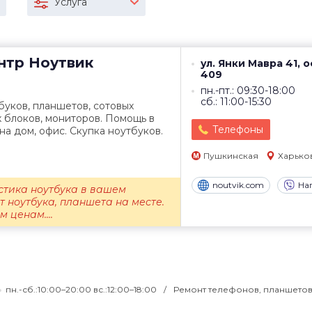
Услуга
нтр
Ноутвик
ул. Янки Мавра 41, 
409
пн.-пт.: 09:30-18:00
сб.: 11:00-15:30
уков, планшетов, сотовых
 блоков, мониторов. Помощь в
Телефоны
на дом, офис. Скупка ноутбуков.
Пушкинская
Харько
noutvik.com
На
стика ноутбука в вашем
т ноутбука, планшета на месте.
 ценам....
пн.-сб.:10:00–20:00 вс.:12:00–18:00
Ремонт телефонов, планшетов