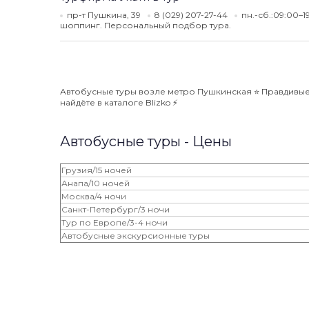
пр-т Пушкина, 39
8 (029) 207-27-44
пн.-сб.:09:00–1
шоппинг. Персональный подбор тура.
Автобусные туры возле метро Пушкинская ⭐️ Правдивые
найдёте в каталоге Blizko ⚡️
Автобусные туры - Цены
Грузия/15 ночей
Анапа/10 ночей
Москва/4 ночи
Санкт-Петербург/3 ночи
Тур по Европе/3-4 ночи
Автобусные экскурсионные туры