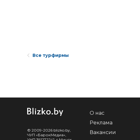
Все турфирмы
О нас
Реклама
© 2009-2026 blizko.by,
Вакансии
ЧУП «БарокМедиа»,
УНП 391272241, г.Минск