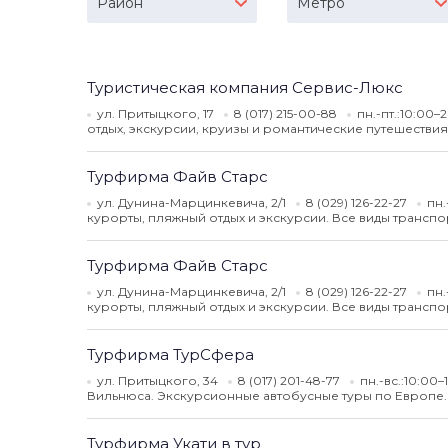
Район
Метро
Туристическая компания Сервис-Люкс
ул. Притыцкого, 17
8 (017) 215-00-88
пн.-пт.:10:00–
отдых, экскурсии, круизы и романтические путешествия
Турфирма Файв Старс
ул. Дунина-Марцинкевича, 2/1
8 (029) 126-22-27
пн.
курорты, пляжный отдых и экскурсии. Все виды транспо
Турфирма Файв Старс
ул. Дунина-Марцинкевича, 2/1
8 (029) 126-22-27
пн.
курорты, пляжный отдых и экскурсии. Все виды транспо
Турфирма ТурСфера
ул. Притыцкого, 34
8 (017) 201-48-77
пн.-вс.:10:00–
Вильнюса. Экскурсионные автобусные туры по Европе. 
Турфирма Укати в тур