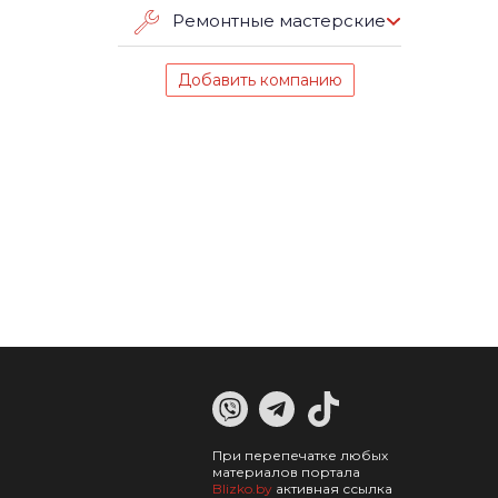
Ремонтные мастерские
Добавить компанию
При перепечатке любых
материалов портала
Blizko.by
активная ссылка