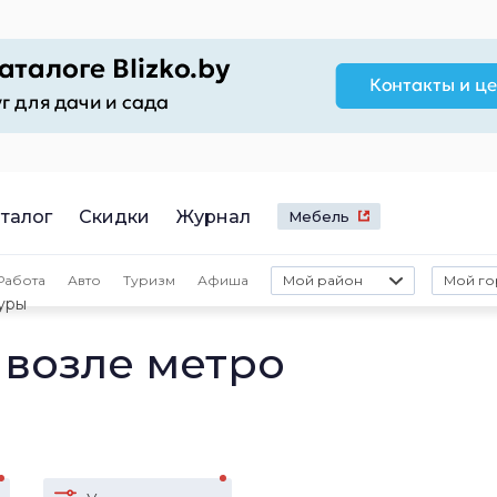
талог
Скидки
Журнал
Мебель
Работа
Авто
Туризм
Афиша
Мой район
Мой го
уры
 возле метро