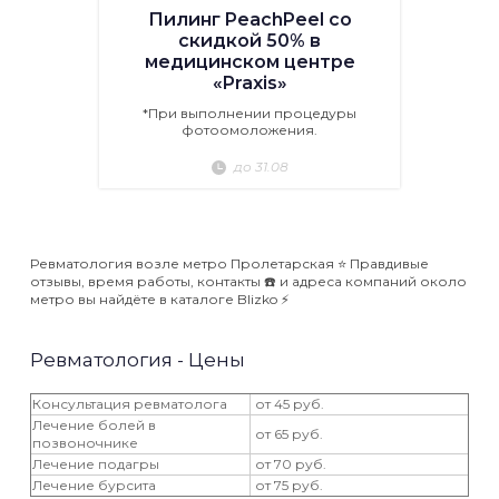
Пилинг PeachPeel со
скидкой 50% в
медицинском центре
«Praxis»
*При выполнении процедуры
фотоомоложения.
до 31.08
Ревматология возле метро Пролетарская ⭐️ Правдивые
отзывы, время работы, контакты ☎️ и адреса компаний около
метро вы найдёте в каталоге Blizko ⚡️
Ревматология - Цены
Консультация ревматолога
от 45 руб.
Лечение болей в
от 65 руб.
позвоночнике
Лечение подагры
от 70 руб.
Лечение бурсита
от 75 руб.