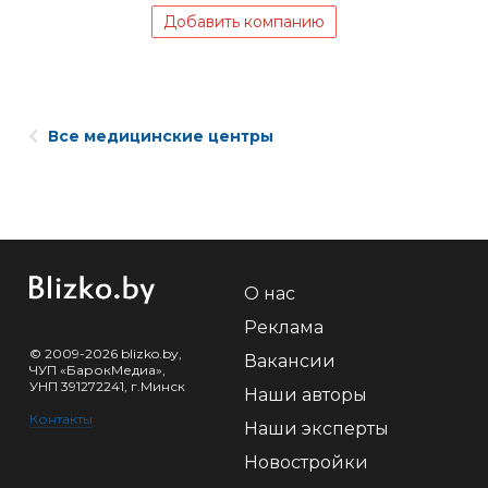
Добавить компанию
Все медицинские центры
О нас
Реклама
© 2009-2026 blizko.by,
Вакансии
ЧУП «БарокМедиа»,
УНП 391272241, г.Минск
Наши авторы
Контакты
Наши эксперты
Новостройки