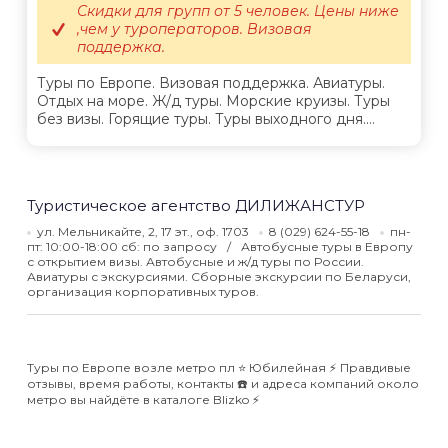
Скидки для групп от 5 человек. Цены ниже
,чем у туроператоров. Визовая
поддержка.
Туры по Европе. Визовая поддержка. Авиатуры.
Отдых на море. Ж/д туры. Морские круизы. Туры
без визы. Горящие туры. Туры выходного дня....
Туристическое агентство ДИЛИЖАНСТУР
ул. Мельникайте, 2, 17 эт., оф. 1703
8 (029) 624-55-18
пн-
пт: 10:00-18:00 сб: по запросу
Автобусные туры в Европу
с открытием визы. Автобусные и ж/д туры по России.
Авиатуры с экскурсиями. Сборные экскурсии по Беларуси,
организация корпоративных туров.
Туры по Европе возле метро пл ⭐️ Юбилейная ⚡️ Правдивые
отзывы, время работы, контакты ☎️ и адреса компаний около
метро вы найдёте в каталоге Blizko ⚡️