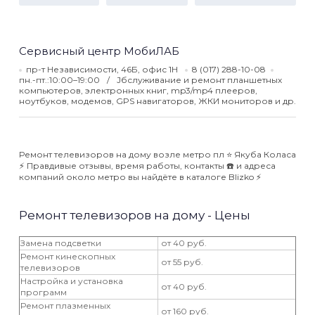
Сервисный центр МобиЛАБ
пр-т Независимости, 46Б, офис 1Н
8 (017) 288-10-08
пн.-пт.:10:00–19:00
Jбслуживание и ремонт планшетных
компьютеров, электронных книг, mp3/mp4 плееров,
ноутбуков, модемов, GPS навигаторов, ЖКИ мониторов и др.
Ремонт телевизоров на дому возле метро пл ⭐️ Якуба Коласа
⚡️ Правдивые отзывы, время работы, контакты ☎️ и адреса
компаний около метро вы найдёте в каталоге Blizko ⚡️
Ремонт телевизоров на дому - Цены
Замена подсветки
от 40 руб.
Ремонт кинескопных
от 55 руб.
телевизоров
Настройка и установка
от 40 руб.
программ
Ремонт плазменных
от 160 руб.