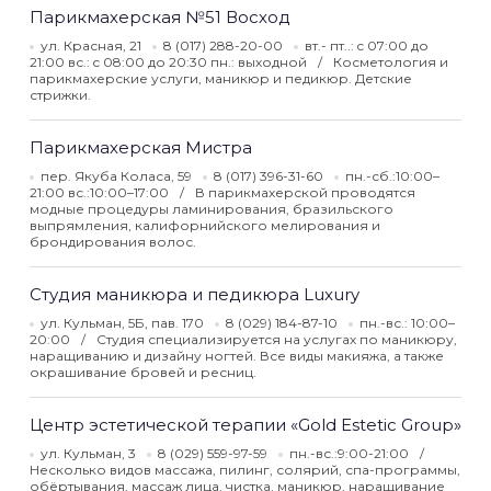
Парикмахерская №51 Восход
ул. Красная, 21
8 (017) 288-20-00
вт.- пт..: c 07:00 до
21:00 вс.: c 08:00 до 20:30 пн.: выходной
Косметология и
парикмахерские услуги, маникюр и педикюр. Детские
стрижки.
Парикмахерская Мистра
пер. Якуба Коласа, 59
8 (017) 396-31-60
пн.-сб.:10:00–
21:00 вс.:10:00–17:00
В парикмахерской проводятся
модные процедуры ламинирования, бразильского
выпрямления, калифорнийского мелирования и
брондирования волос.
Студия маникюра и педикюра Luxury
ул. Кульман, 5Б, пав. 170
8 (029) 184-87-10
пн.-вс.: 10:00–
20:00
Студия специализируется на услугах по маникюру,
наращиванию и дизайну ногтей. Все виды макияжа, а также
окрашивание бровей и ресниц.
Центр эстетической терапии «Gold Estetic Group»
ул. Кульман, 3
8 (029) 559-97-59
пн.-вс.:9:00-21:00
Несколько видов массажа, пилинг, солярий, спа-программы,
обёртывания, массаж лица, чистка, маникюр, наращивание