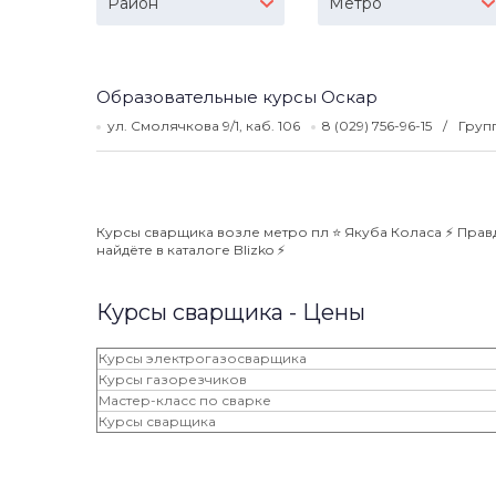
Район
Метро
Образовательные курсы Оскар
ул. Смолячкова 9/1, каб. 106
8 (029) 756-96-15
Групп
Курсы сварщика возле метро пл ⭐️ Якуба Коласа ⚡️ Пра
найдёте в каталоге Blizko ⚡️
Курсы сварщика - Цены
Курсы электрогазосварщика
Курсы газорезчиков
Мастер-класс по сварке
Курсы сварщика