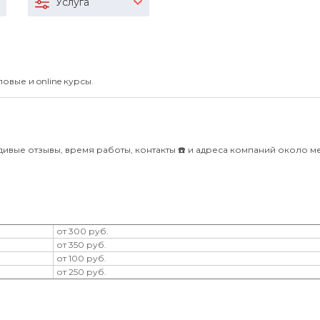
Услуга
овые и online курсы.
вдивые отзывы, время работы, контакты ☎️ и адреса компаний около м
от 300 руб.
от 350 руб.
от 100 руб.
от 250 руб.