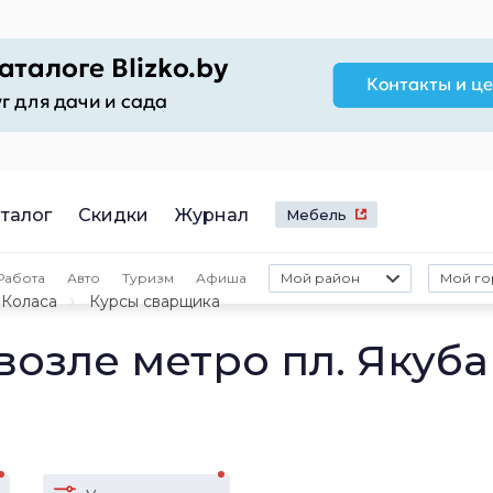
талог
Скидки
Журнал
Мебель
Работа
Авто
Туризм
Афиша
Мой район
Мой го
а Коласа
Курсы сварщика
озле метро пл. Якуба