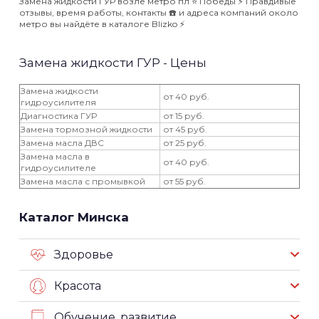
Замена жидкости ГУР возле метро пл ⭐️ Победы ⚡️ Правдивые
отзывы, время работы, контакты ☎️ и адреса компаний около
метро вы найдёте в каталоге Blizko ⚡️
Замена жидкости ГУР - Цены
Замена жидкости
от 40 руб.
гидроусилителя
Диагностика ГУР
от 15 руб.
Замена тормозной жидкости
от 45 руб.
Замена масла ДВС
от 25 руб.
Замена масла в
от 40 руб.
гидроусилителе
Замена масла с промывкой
от 55 руб.
Каталог Минска
Здоровье
Красота
Обучение, развитие