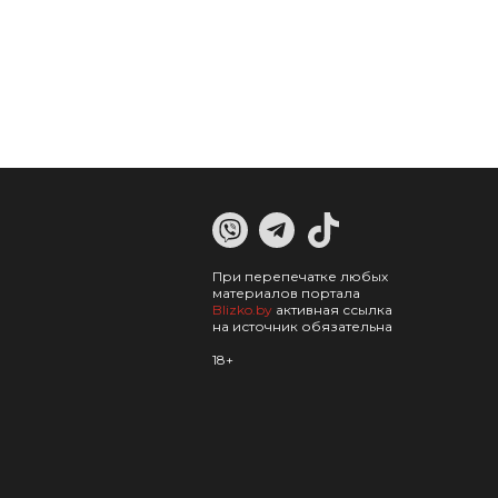
При перепечатке любых
материалов портала
Blizko.by
активная ссылка
на источник обязательна
18+