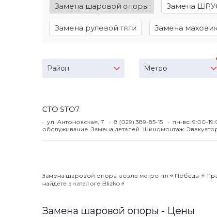
Замена шаровой опоры
Замена ШРУ
Замена рулевой тяги
Замена махови
Район
Метро
СТО STO7
ул. Антоновская, 7
8 (029) 389-85-15
пн-вс: 9:00-19
обслуживание. Замена деталей. Шиномонтаж. Эвакуатор
Замена шаровой опоры возле метро пл ⭐️ Победы ⚡️ Пра
найдёте в каталоге Blizko ⚡️
Замена шаровой опоры - Цены