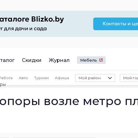
талог
Скидки
Журнал
Мебель
Работа
Авто
Туризм
Афиша
Мой район
Мой го
оры
опоры возле метро пл