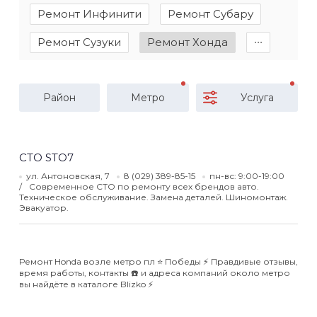
Ремонт Инфинити
Ремонт Субару
Ремонт Сузуки
Ремонт Хонда
∙∙∙
Район
Метро
Услуга
СТО STO7
ул. Антоновская, 7
8 (029) 389-85-15
пн-вс: 9:00-19:00
Современное СТО по ремонту всех брендов авто.
Техническое обслуживание. Замена деталей. Шиномонтаж.
Эвакуатор.
Ремонт Honda возле метро пл ⭐️ Победы ⚡️ Правдивые отзывы,
время работы, контакты ☎️ и адреса компаний около метро
вы найдёте в каталоге Blizko ⚡️