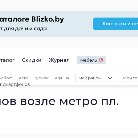
талог
Скидки
Журнал
Мебель
Работа
Авто
Туризм
Афиша
Мой район
Мой го
т смартфонов
ов возле метро пл.