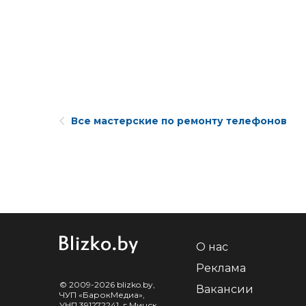
Все мастерские по ремонту телефонов
О нас
Реклама
© 2009-2026 blizko.by,
Вакансии
ЧУП «БарокМедиа»,
УНП 391272241, г.Минск