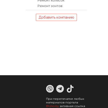
Ремонт колясок
Ремонт зонтов
Добавить компанию
При перепечатке любых
материалов портала
Blizko.by
активная ссылка