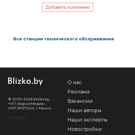
Добавить компанию
Все станции технического обслуживания
О нас
Реклама
© 2009-2026 blizko.by,
Вакансии
ЧУП «БарокМедиа»,
УНП 391272241, г.Минск
Наши авторы
Контакты
Наши эксперты
Новостройки