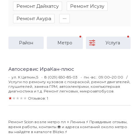
Ремонт Дайхатсу
Ремонт Исузу
Ремонт Акура
∙∙∙
Район
Метро
Услуга
Автосервис ИраКан-плюс
ул. К Цеткин,5
8 (029) 650-85-03
пн.-вс.: 09:00–20:00
Услуги по ремонту кузовов с покраской, ремонт двигателей,
глушителей, замена ГРМ, автоэлектрики, компьютерная
диагностика и т.д. Ремонт легковых, микроавтобусов.
★★★★★
Отзывов: 1
Ремонт Scion возле метро пл ⭐️ Ленина ⚡️ Правдивые отзывы,
время работы, контакты ☎️ и адреса компаний около метро
вы найдёте в каталоге Blizko ⚡️