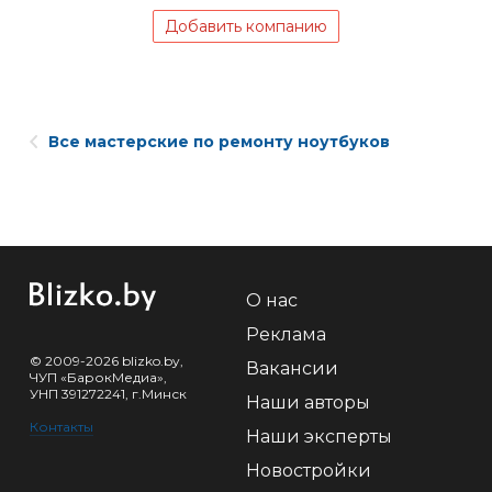
Добавить компанию
Все мастерские по ремонту ноутбуков
О нас
Реклама
© 2009-2026 blizko.by,
Вакансии
ЧУП «БарокМедиа»,
УНП 391272241, г.Минск
Наши авторы
Контакты
Наши эксперты
Новостройки