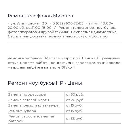
Ремонт телефонов Микстел
ул. Ульяновская, 30
8 (029) 606-72-85
пн.-пт.:10:00–
20:00 сб.-вс.:11:00–18:00
Ремонт телефонов, ноутбуков,
фотоаппаратов и другой техники. Бесплатная диагностика,
бесплатная доставка техники в мастерскую и обратно.
Ремонт ноутбуков HP возле метро пл ⭐️ Ленина ⚡️ Правдивые
отзывы, время работы, контакты ☎️ и адреса компаний около
метро вы найдёте в каталоге Blizko ⚡️
Ремонт ноутбуков HP - Цены
Замена процессора
от 50 руб.
Замена сетевой карты
от 20 руб.
Замена, ремонт клавиатуры
от 15 руб.
Ремонт кулера
от 15 руб.
Ремонт, восстановление
от 35 руб.
батареи