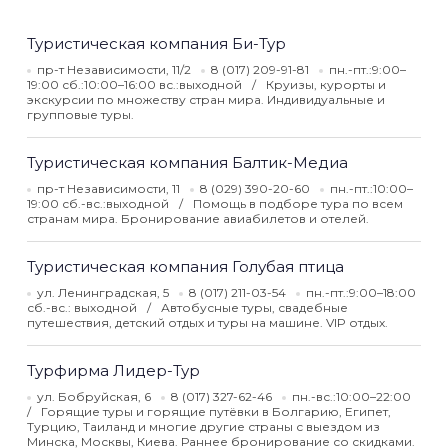
Туристическая компания Би-Тур
пр-т Независимости, 11/2
8 (017) 209-91-81
пн.-пт.:9:00–
19:00 сб.:10:00–16:00 вс.:выходной
Круизы, курорты и
экскурсии по множеству стран мира. Индивидуальные и
групповые туры.
Туристическая компания Балтик-Медиа
пр-т Независимости, 11
8 (029) 390-20-60
пн.-пт.:10:00–
19:00 сб.-вс.:выходной
Помощь в подборе тура по всем
странам мира. Бронирование авиабилетов и отелей.
Туристическая компания Голубая птица
ул. Ленинградская, 5
8 (017) 211-03-54
пн.-пт.:9:00–18:00
сб.-вс.: выходной
Автобусные туры, свадебные
путешествия, детский отдых и туры на машине. VIP отдых.
Турфирма Лидер-Тур
ул. Бобруйская, 6
8 (017) 327-62-46
пн.-вс.:10:00–22:00
Горящие туры и горящие путёвки в Болгарию, Египет,
Турцию, Таиланд и многие другие страны с выездом из
Минска, Москвы, Киева. Раннее бронирование со скидками.