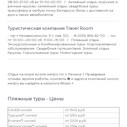
08:30–21:00 сб,вс 10:00–20:00
Активный отдых, морские и
речные круизы, семейный отдых, свадебные туры,
трансферы в любую точку Беларуси. Визы с доставкой на
дом и заказ авиабилетов.
Туристическая компания Travel Room
пр-т Независимости, 3-1, пав. 120
8 (033) 696-60-70
пн-
пт: 10:00—20:00 сб: 11:00—19:00
Пляжный отдых.
Экскурсионные и Комбинированные туры. Корпоративное
обслуживание. Свадебные путешествия. Элитный отдых.
Круизы. Горнолыжные туры. Новогодние туры.
Отдых на море возле метро пл ⭐️ Ленина ⚡️ Правдивые
отзывы, время работы, контакты ☎️ и адреса компаний около
метро вы найдёте в каталоге Blizko ⚡️
Пляжные туры - Цены
ОАЭ/6 ночей
от 1343 руб.
Турция/7 ночей
от 1250 руб.
Египет/7 ночей
от 2209 руб.
Черногория/7 ночей
от 2554 руб.