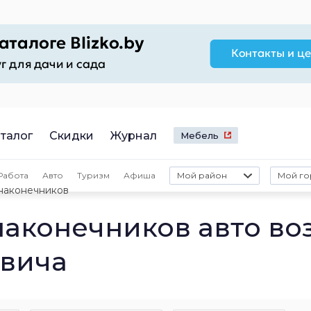
талог
Скидки
Журнал
Мебель
Работа
Авто
Туризм
Афиша
Мой район
Мой го
наконечников
наконечников авто во
евича