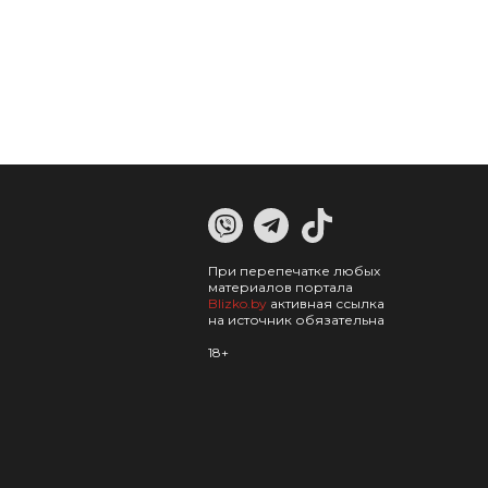
При перепечатке любых
материалов портала
Blizko.by
активная ссылка
на источник обязательна
18+