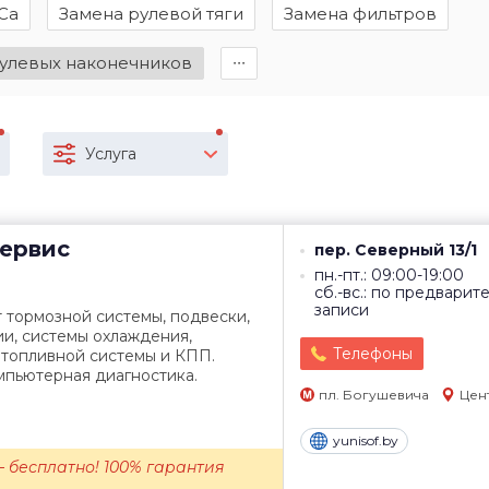
Са
Замена рулевой тяги
Замена фильтров
улевых наконечников
∙∙∙
Услуга
ервис
пер. Северный 13/1
пн.-пт.: 09:00-19:00
сб.-вс.: по предварит
записи
 тормозной системы, подвески,
ии, системы охлаждения,
Телефоны
 топливной системы и КПП.
мпьютерная диагностика.
пл. Богушевича
Цен
yunisof.by
 бесплатно! 100% гарантия