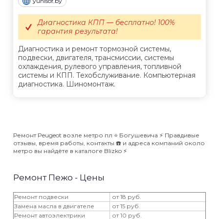
yunisof.by
Диагностика КПП — бесплатно! 100%
гарантия результата!
Диагностика и ремонт тормозной системы,
подвески, двигателя, трансмиссии, системы
охлаждения, рулевого управления, топливной
системы и КПП. Техобслуживание. Компьютерная
диагностика. Шиномонтаж.
Ремонт Peugeot возле метро пл ⭐️ Богушевича ⚡️ Правдивые
отзывы, время работы, контакты ☎️ и адреса компаний около
метро вы найдёте в каталоге Blizko ⚡️
Ремонт Пежо - Цены
Ремонт подвески
от 18 руб.
Замена масла в двигателе
от 15 руб.
Ремонт автоэлектрики
от 10 руб.