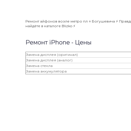
Ремонт айфонов возле метро пл ⭐️ Богушевича ⚡️ Правд
найдёте в каталоге Blizko ⚡️
Ремонт iPhone - Цены
Замена дисплея (оригинал)
Замена дисплея (аналог)
Замена стекла
Замена аккумулятора