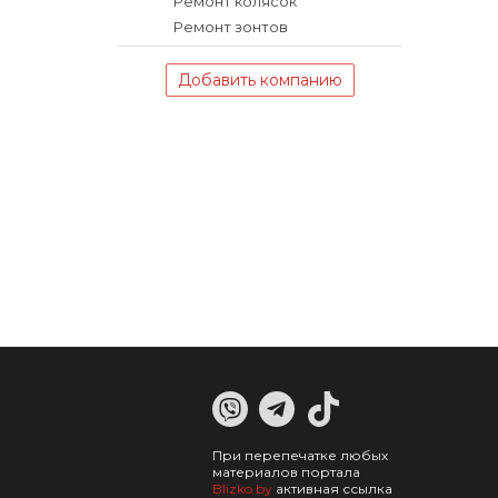
Ремонт колясок
Ремонт зонтов
Добавить компанию
При перепечатке любых
материалов портала
Blizko.by
активная ссылка