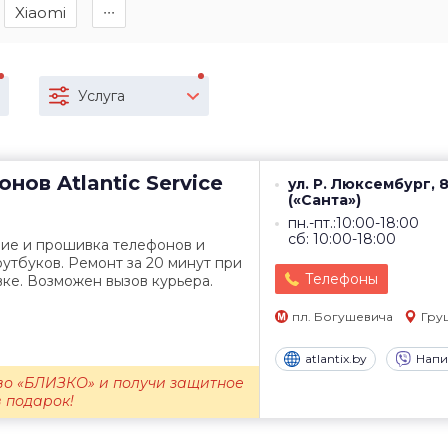
Xiaomi
∙∙∙
Услуга
онов
Atlantic Service
ул. Р. Люксембург, 
(«Санта»)
пн.-пт.:10:00-18:00
сб: 10:00-18:00
ние и прошивка телефонов и
утбуков. Ремонт за 20 минут при
Телефоны
ке. Возможен вызов курьера.
пл. Богушевича
Гру
atlantix.by
Напи
во «БЛИЗКО» и получи защитное
в подарок!