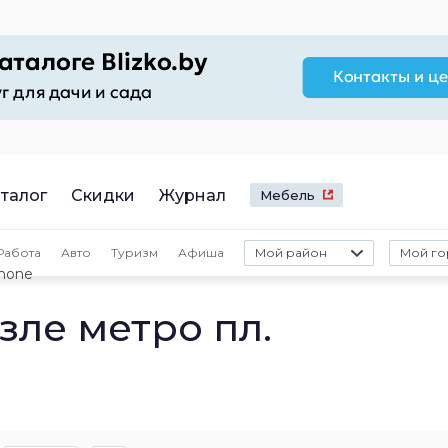
талог
Скидки
Журнал
Мебель
Работа
Авто
Туризм
Афиша
Мой район
Мой го
hone
зле метро пл.