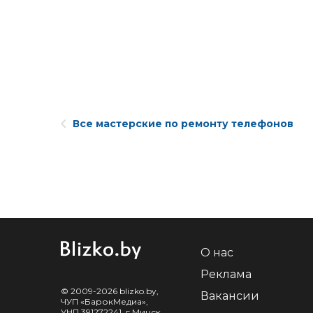
Все мастерские по ремонту телефонов
О нас
Реклама
© 2009-2026 blizko.by,
Вакансии
ЧУП «БарокМедиа»,
УНП 391272241, г.Минск