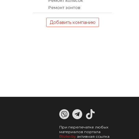
Ремонт колясок
Ремонт зонтов
Добавить компанию
При перепечатке любых
материалов портала
Blizko.by
активная ссылка