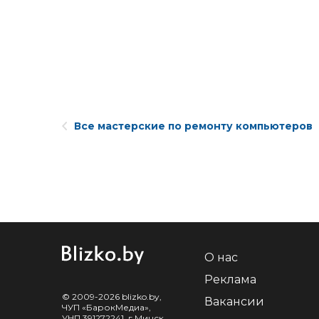
Все мастерские по ремонту компьютеров
О нас
Реклама
© 2009-2026 blizko.by,
Вакансии
ЧУП «БарокМедиа»,
УНП 391272241, г.Минск