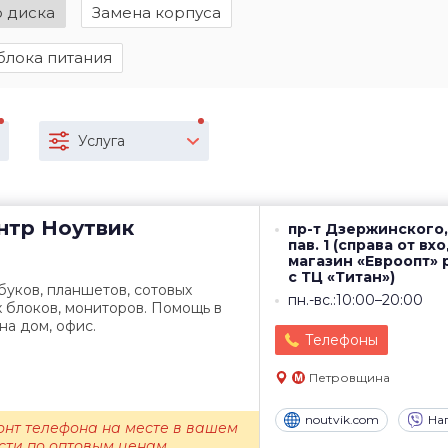
о диска
Замена корпуса
блока питания
Услуга
нтр
Ноутвик
пр-т Дзержинского,
пав. 1 (справа от вх
магазин «Евроопт»
с ТЦ «Титан»)
уков, планшетов, сотовых
пн.-вс.:10:00–20:00
 блоков, мониторов. Помощь в
на дом, офис.
Телефоны
Петровщина
noutvik.com
На
онт телефона на месте в вашем
сти по оптовым ценам.