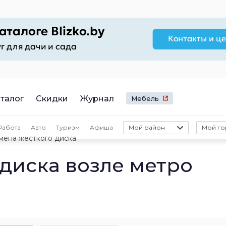
талог
Скидки
Журнал
Мебель
Работа
Авто
Туризм
Афиша
Мой район
Мой го
мена жесткого диска
диска возле метро