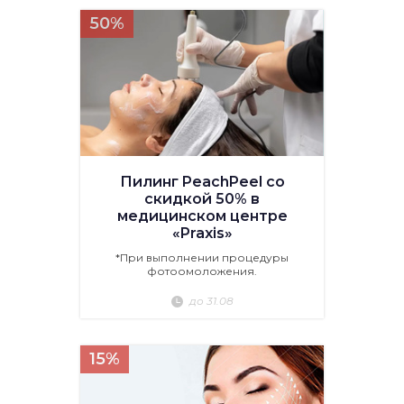
50%
Пилинг PeachPeel со
скидкой 50% в
медицинском центре
«Praxis»
*При выполнении процедуры
фотоомоложения.
до 31.08
15%