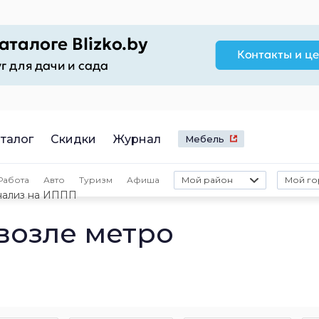
талог
Скидки
Журнал
Мебель
Работа
Авто
Туризм
Афиша
Мой район
Мой го
нализ на ИППП
возле метро