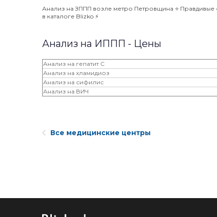
Анализ на ЗППП возле метро Петровщина ⭐️ Правдивые о
в каталоге Blizko ⚡️
Анализ на ИППП - Цены
Анализ на гепатит С
Анализ на хламидиоз
Анализ на сифилис
Анализ на ВИЧ
Все медицинские центры