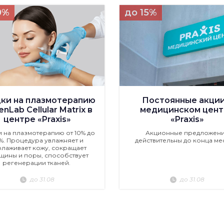
0%
до 15%
ки на плазмотерапию
Постоянные акции
nLab Cellular Matrix в
медицинском цент
центре «Praxis»
«Praxis»
и на плазмотерапию от 10% до
Акционные предложен
%. Процедура увлажняет и
действительны до конца ме
лаживает кожу, сокращает
щины и поры, способствует
регенерации тканей.
до 31.08
до 31.08