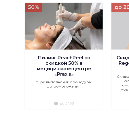
50%
до 2
Пилинг PeachPeel со
Скид
скидкой 50% в
Rege
медицинском центре
«Praxis»
Скидк
20
*При выполнении процедуры
омо
фотоомоложения.
мор
до 31.08