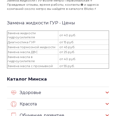
Замена жидкости ГУР возле метро Первомайская ⭐️
Правдивые отзывы, время работы, контакты ☎️ и адреса
компаний около метро вы найдёте в каталоге Blizko ⚡️
Замена жидкости ГУР - Цены
Замена жидкости
от 40 руб.
гидроусилителя
Диагностика ГУР
от 15 руб.
Замена тормозной жидкости
от 45 руб.
Замена масла ДВС
от 25 руб.
Замена масла в
от 40 руб.
гидроусилителе
Замена масла с промывкой
от 55 руб.
Каталог Минска
Здоровье
Красота
Обучение, развитие